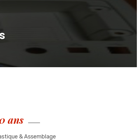
s
20 ans
lastique & Assemblage