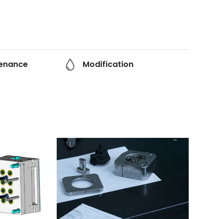
enance
Modification
Modification
DICAL